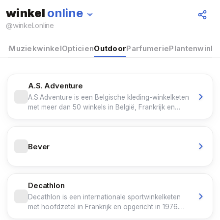
winkel
online
@
winkel.online
se
Muziekwinkel
Opticien
Outdoor
Parfumerie
Plantenwinke
A.S. Adventure
A.S.Adventure is een Belgische kleding-winkelketen
met meer dan 50 winkels in België, Frankrijk en
Luxemburg. De winkelketen werd in de jaren 1950
opgericht door de familie Lathouwers en was de
voortzetting van de ijzerwinkel die de familie in
Bever
1937 was begonnen.
Decathlon
Decathlon is een internationale sportwinkelketen
met hoofdzetel in Frankrijk en opgericht in 1976.
Decathlon is onderdeel van de in 2008 opgerichte