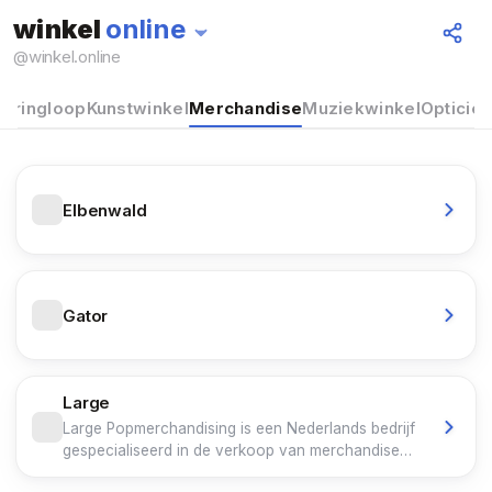
winkel
online
@
winkel.online
n
Kringloop
Kunstwinkel
Merchandise
Muziekwinkel
Opticie
Elbenwald
Gator
Large
Large Popmerchandising is een Nederlands bedrijf
gespecialiseerd in de verkoop van merchandise
gerelateerd aan metal- en rockmuziek. Het bedrijf is