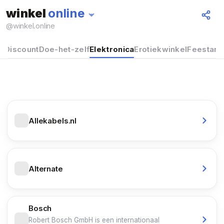
winkel
online
Alles
@
winkel.online
el
Discount
Doe-het-zelf
Elektronica
Erotiekwinkel
Feestarti
Allekabels.nl
Alternate
Bosch
Robert Bosch GmbH is een internationaal