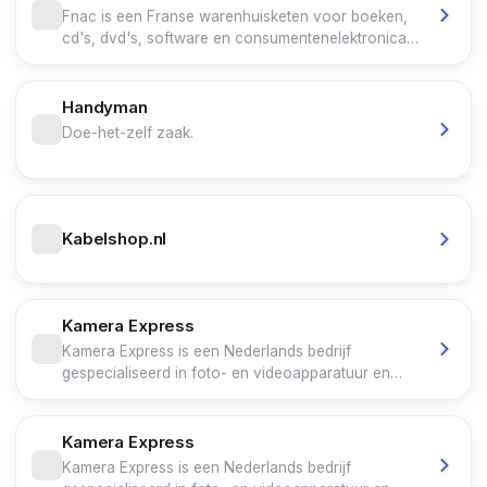
ook installatie en inbouw van apparatuur.
Fnac is een Franse warenhuisketen voor boeken,
cd's, dvd's, software en consumentenelektronica.
De naam stond oorspronkelijk voor Fédération
Nationale d'Achat des Cadres. Fnac maakte deel uit
van de Franse distributiegroep Pinault-Printemps-
Handyman
Redoute (PPR). Medio 2013 kreeg Fnac een eigen
Doe-het-zelf zaak.
beursnotering op Euronext in Parijs.
Kabelshop.nl
Kamera Express
Kamera Express is een Nederlands bedrijf
gespecialiseerd in foto- en videoapparatuur en
actief in meerdere delen van Europa. Het bedrijf
heeft fysieke winkels maar ook een webshop. Het
bedrijf richt zich op zowel particuliere als
Kamera Express
professionele gebruikers.
Kamera Express is een Nederlands bedrijf