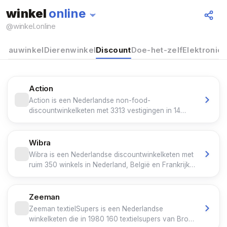
winkel
online
@
winkel.online
deauwinkel
Dierenwinkel
Discount
Doe-het-zelf
Elektronica
Action
Action is een Nederlandse non-food-
discountwinkelketen met 3313 vestigingen in 14
landen. De Britse investeringsmaatschappij 3i
Group bezit sinds 2021 meer dan de helft van de
aandelen.
Wibra
Wibra is een Nederlandse discountwinkelketen met
ruim 350 winkels in Nederland, België en Frankrijk.
Het bedrijf verkoopt onder meer producten voor
huishouden, kleding en verzorging. Tot februari
2022 was Wibra een familiebedrijf. De onderneming
Zeeman
boekte in 2023 een winst van bijna zeven miljoen
Zeeman textielSupers is een Nederlandse
euro; de omzet steeg tot 193,8 miljoen euro.
winkelketen die in 1980 160 textielsupers van Brons