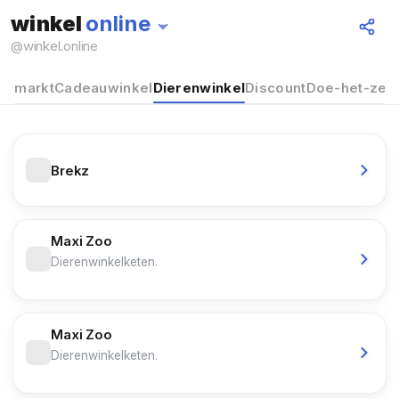
winkel
online
@
winkel.online
uwmarkt
Cadeauwinkel
Dierenwinkel
Discount
Doe-het-zelf
Brekz
Maxi Zoo
Dierenwinkelketen.
Maxi Zoo
Dierenwinkelketen.